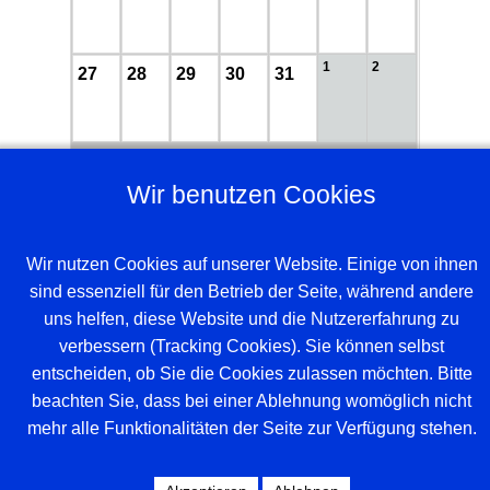
1
2
27
28
29
30
31
DEFAULT
Alle Kategorien ...
Wir benutzen Cookies
Wir nutzen Cookies auf unserer Website. Einige von ihnen
sind essenziell für den Betrieb der Seite, während andere
uns helfen, diese Website und die Nutzererfahrung zu
verbessern (Tracking Cookies). Sie können selbst
entscheiden, ob Sie die Cookies zulassen möchten. Bitte
beachten Sie, dass bei einer Ablehnung womöglich nicht
Beispieltext. Klicke, um das Textelement
mehr alle Funktionalitäten der Seite zur Verfügung stehen.
auszuwählen.