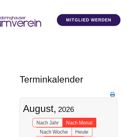
MITGLIED WERDEN
Terminkalender
August,
2026
Nach Jahr
Nach Monat
Nach Woche
Heute