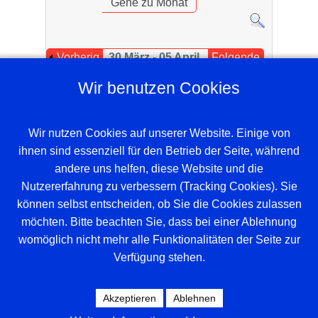
Gehe zu Monat
Vorherig
30 März - 05 April,
Folgende
e Woche
2026
Woche
Wir benutzen Cookies
Es wurden keine Events gefunden
Wir nutzen Cookies auf unserer Website. Einige von
ihnen sind essenziell für den Betrieb der Seite, während
andere uns helfen, diese Website und die
Nutzererfahrung zu verbessern (Tracking Cookies). Sie
können selbst entscheiden, ob Sie die Cookies zulassen
möchten. Bitte beachten Sie, dass bei einer Ablehnung
womöglich nicht mehr alle Funktionalitäten der Seite zur
Verfügung stehen.
Beispieltext. Klicke, um das Textelement
auszuwählen.
Akzeptieren
Ablehnen