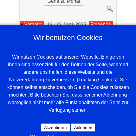
Gehe zu Monat
Vorherig
16 - 22 Juni, 2025
Folgende
e Woche
Woche
Wir benutzen Cookies
Es wurden keine Events gefunden
Wir nutzen Cookies auf unserer Website. Einige von
ihnen sind essenziell für den Betrieb der Seite, während
andere uns helfen, diese Website und die
Nutzererfahrung zu verbessern (Tracking Cookies). Sie
können selbst entscheiden, ob Sie die Cookies zulassen
möchten. Bitte beachten Sie, dass bei einer Ablehnung
womöglich nicht mehr alle Funktionalitäten der Seite zur
Verfügung stehen.
Beispieltext. Klicke, um das Textelement
auszuwählen.
Akzeptieren
Ablehnen