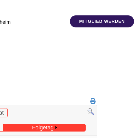
MITGLIED WERDEN
sheim
at
Folgetag