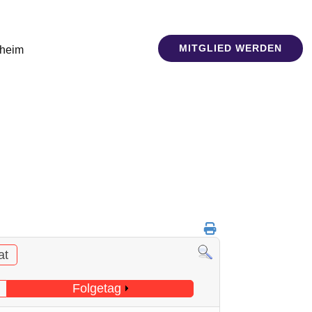
MITGLIED WERDEN
sheim
at
Folgetag