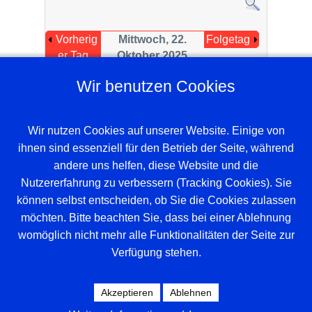
Vorherig
Mittwoch, 22.
Folgetag
er Tag
Oktober 2025
Wir benutzen Cookies
Herbstferien 2025 Nordrhein-Westfalen
:: Verein (allgemein)
Wir nutzen Cookies auf unserer Website. Einige von
ihnen sind essenziell für den Betrieb der Seite, während
andere uns helfen, diese Website und die
Nutzererfahrung zu verbessern (Tracking Cookies). Sie
können selbst entscheiden, ob Sie die Cookies zulassen
möchten. Bitte beachten Sie, dass bei einer Ablehnung
womöglich nicht mehr alle Funktionalitäten der Seite zur
Verfügung stehen.
Beispieltext. Klicke, um das Textelement
auszuwählen.
Akzeptieren
Ablehnen