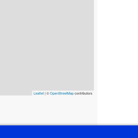
Leaflet
| ©
OpenStreetMap
contributors