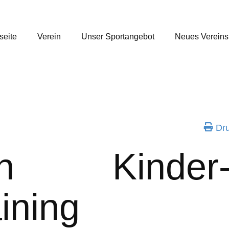
seite
Verein
Unser Sportangebot
Neues Verein
Dru
ton Kind
ining