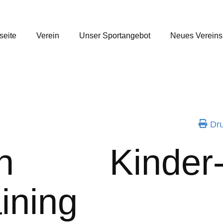
seite
Verein
Unser Sportangebot
Neues Verein
Dru
ton Kind
ining