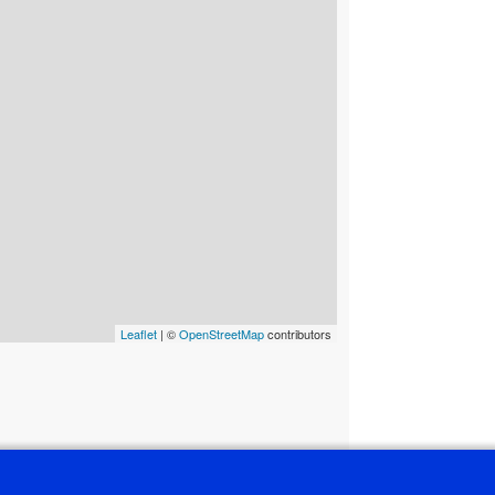
Leaflet
| ©
OpenStreetMap
contributors